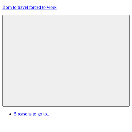
Zum
Born to travel forced to work
Inhalt
springen
Reisen,
Lesen,
Lebenslust!
Menu
5 reasons to go to..