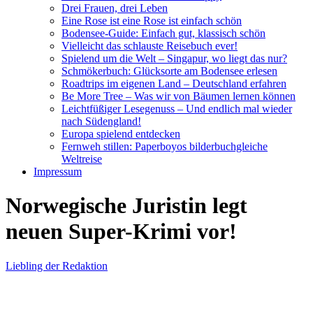
Drei Frauen, drei Leben
Eine Rose ist eine Rose ist einfach schön
Bodensee-Guide: Einfach gut, klassisch schön
Vielleicht das schlauste Reisebuch ever!
Spielend um die Welt – Singapur, wo liegt das nur?
Schmökerbuch: Glücksorte am Bodensee erlesen
Roadtrips im eigenen Land – Deutschland erfahren
Be More Tree – Was wir von Bäumen lernen können
Leichtfüßiger Lesegenuss – Und endlich mal wieder
nach Südengland!
Europa spielend entdecken
Fernweh stillen: Paperboyos bilderbuchgleiche
Weltreise
Impressum
Norwegische Juristin legt
neuen Super-Krimi vor!
Liebling der Redaktion