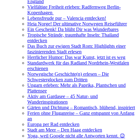
England
Vielfältige Freiheit erleben: Radfernweg Berlin-
Kopenhagen
Lebensfreude pur – Valencia entdecken!
Heia Norge! Der ultimative Norwegen Reiseführer
Ein Geschenk! Da blüht Dir was Wunderbares
Tropische Strände, traumhafte Inseln: Thailand
entdecken
Das Buch zur ewigen Stadt Rom: Highlights einer
faszinierenden Stadt erlesen
Herrlicher Humor: Das war Kunst, jetzt ist es weg
Standardwerk für das Radland Nordrhein-Westfalen
erschienen
Norwegische Geschichte(n) erlesen – Die
Schwesterglocken zum Dritten
Ungarn erleben: Mehr als Paprika, Plantschen und
Plattensee
Aktiv am Gardasee – 45 Natur- und
Wanderinspirationen
Gärten und Dichtung – Romantisch, blühend, inspiriert
Ferien ohne Fluganreise – Ganz entspannt von Anfang
an
Europa per Rad entdecken
Stadt am Meer – Den Haag entdecken
Yoga, weil Google nicht alle Antworten kennt. 😉