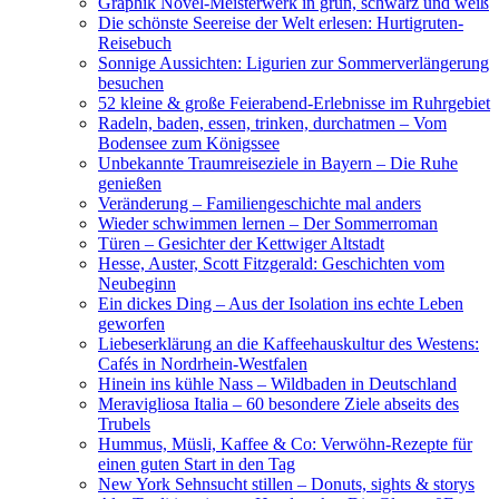
Graphik Novel-Meisterwerk in grün, schwarz und weiß
Die schönste Seereise der Welt erlesen: Hurtigruten-
Reisebuch
Sonnige Aussichten: Ligurien zur Sommerverlängerung
besuchen
52 kleine & große Feierabend-Erlebnisse im Ruhrgebiet
Radeln, baden, essen, trinken, durchatmen – Vom
Bodensee zum Königssee
Unbekannte Traumreiseziele in Bayern – Die Ruhe
genießen
Veränderung – Familiengeschichte mal anders
Wieder schwimmen lernen – Der Sommerroman
Türen – Gesichter der Kettwiger Altstadt
Hesse, Auster, Scott Fitzgerald: Geschichten vom
Neubeginn
Ein dickes Ding – Aus der Isolation ins echte Leben
geworfen
Liebeserklärung an die Kaffeehauskultur des Westens:
Cafés in Nordrhein-Westfalen
Hinein ins kühle Nass – Wildbaden in Deutschland
Meravigliosa Italia – 60 besondere Ziele abseits des
Trubels
Hummus, Müsli, Kaffee & Co: Verwöhn-Rezepte für
einen guten Start in den Tag
New York Sehnsucht stillen – Donuts, sights & storys