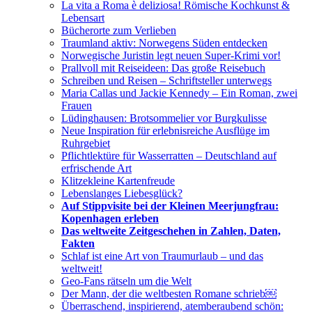
La vita a Roma è deliziosa! Römische Kochkunst &
Lebensart
Bücherorte zum Verlieben
Traumland aktiv: Norwegens Süden entdecken
Norwegische Juristin legt neuen Super-Krimi vor!
Prallvoll mit Reiseideen: Das große Reisebuch
Schreiben und Reisen – Schriftsteller unterwegs
Maria Callas und Jackie Kennedy – Ein Roman, zwei
Frauen
Lüdinghausen: Brotsommelier vor Burgkulisse
Neue Inspiration für erlebnisreiche Ausflüge im
Ruhrgebiet
Pflichtlektüre für Wasserratten – Deutschland auf
erfrischende Art
Klitzekleine Kartenfreude
Lebenslanges Liebesglück?
Auf Stippvisite bei der Kleinen Meerjungfrau:
Kopenhagen erleben
Das weltweite Zeitgeschehen in Zahlen, Daten,
Fakten
Schlaf ist eine Art von Traumurlaub – und das
weltweit!
Geo-Fans rätseln um die Welt
Der Mann, der die weltbesten Romane schrieb￼
Überraschend, inspirierend, atemberaubend schön: