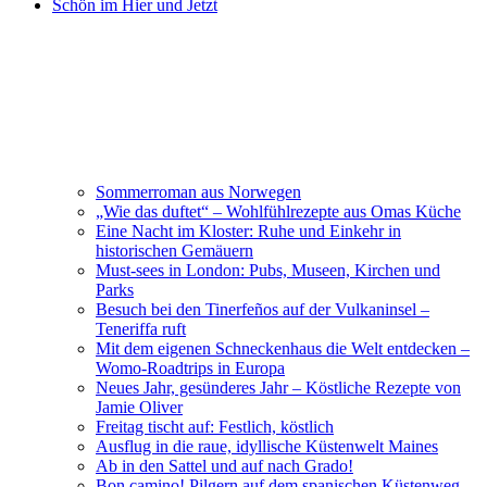
Schön im Hier und Jetzt
Sommerroman aus Norwegen
„Wie das duftet“ – Wohlfühlrezepte aus Omas Küche
Eine Nacht im Kloster: Ruhe und Einkehr in
historischen Gemäuern
Must-sees in London: Pubs, Museen, Kirchen und
Parks
Besuch bei den Tinerfeños auf der Vulkaninsel –
Teneriffa ruft
Mit dem eigenen Schneckenhaus die Welt entdecken –
Womo-Roadtrips in Europa
Neues Jahr, gesünderes Jahr – Köstliche Rezepte von
Jamie Oliver
Freitag tischt auf: Festlich, köstlich
Ausflug in die raue, idyllische Küstenwelt Maines
Ab in den Sattel und auf nach Grado!
Bon camino! Pilgern auf dem spanischen Küstenweg