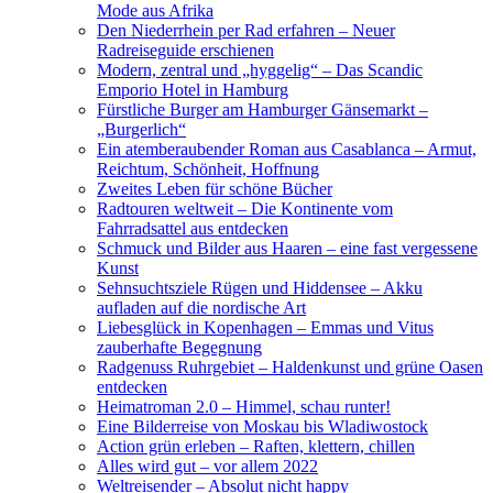
Mode aus Afrika
Den Niederrhein per Rad erfahren – Neuer
Radreiseguide erschienen
Modern, zentral und „hyggelig“ – Das Scandic
Emporio Hotel in Hamburg
Fürstliche Burger am Hamburger Gänsemarkt –
„Burgerlich“
Ein atemberaubender Roman aus Casablanca – Armut,
Reichtum, Schönheit, Hoffnung
Zweites Leben für schöne Bücher
Radtouren weltweit – Die Kontinente vom
Fahrradsattel aus entdecken
Schmuck und Bilder aus Haaren – eine fast vergessene
Kunst
Sehnsuchtsziele Rügen und Hiddensee – Akku
aufladen auf die nordische Art
Liebesglück in Kopenhagen – Emmas und Vitus
zauberhafte Begegnung
Radgenuss Ruhrgebiet – Haldenkunst und grüne Oasen
entdecken
Heimatroman 2.0 – Himmel, schau runter!
Eine Bilderreise von Moskau bis Wladiwostock
Action grün erleben – Raften, klettern, chillen
Alles wird gut – vor allem 2022
Weltreisender – Absolut nicht happy