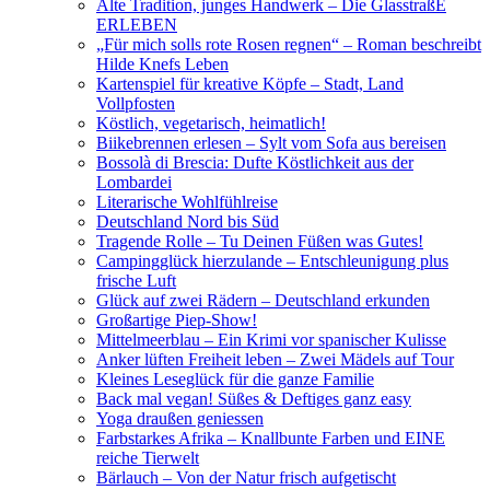
Alte Tradition, junges Handwerk – Die GlasstraßE
ERLEBEN
„Für mich solls rote Rosen regnen“ – Roman beschreibt
Hilde Knefs Leben
Kartenspiel für kreative Köpfe – Stadt, Land
Vollpfosten
Köstlich, vegetarisch, heimatlich!
Biikebrennen erlesen – Sylt vom Sofa aus bereisen
Bossolà di Brescia: Dufte Köstlichkeit aus der
Lombardei
Literarische Wohlfühlreise
Deutschland Nord bis Süd
Tragende Rolle – Tu Deinen Füßen was Gutes!
Campingglück hierzulande – Entschleunigung plus
frische Luft
Glück auf zwei Rädern – Deutschland erkunden
Großartige Piep-Show!
Mittelmeerblau – Ein Krimi vor spanischer Kulisse
Anker lüften Freiheit leben – Zwei Mädels auf Tour
Kleines Leseglück für die ganze Familie
Back mal vegan! Süßes & Deftiges ganz easy
Yoga draußen geniessen
Farbstarkes Afrika – Knallbunte Farben und EINE
reiche Tierwelt
Bärlauch – Von der Natur frisch aufgetischt