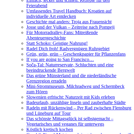
Einfach, lecker und schnell: Rezepte für den
Feierabend
Umfassendes Travel Handbuch: Kroatien auf
individuelle Art entdecken
Geschichte mal anders: Troja aus Frauensicht
Josse und der Vulkan – Zeitreise nach Pompeji
Für Motorradralley-Fans: Mitreißende
Abenteuergeschichte
Statt Schoko: Geistige Nahrung!
Radel Dich froh! Radvergnügen Ruhrgebiet
Grün, grün, grün – Geschenkpapier für Pflanzenfans
If you are going to San Francisco…
Soča-Tal: Naturreservate, Schluchten und eine
beeindruckende Bergwelt
Das grüne Münsterland und die niederländische
Grenzregion erradeln
Mini-Strommuseum, Milchradweg und Schermbeck
zum Hören
Slowenien erfrischt: Naturzeit mit Kids erleben
Badeurlaub, unzählige Inseln und zauberhafte Städte
Radeln mit Rückenwind – Per Rad zwischen Flensburg
und Lüneburg auf Tour
Das schönste Mittagsglück ist selbstgemacht –
Vegetarisches und veganes für unterwegs
Köstlich kretisch kochen