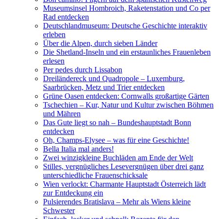
Museumsinsel Hombroich, Raketenstation und Co per
Rad entdecken
Deutschlandmuseum: Deutsche Geschichte interaktiv
erleben
Über die Alpen, durch sieben Länder
Die Shetland-Inseln und ein erstaunliches Frauenleben
erlesen
Per pedes durch Lissabon
Dreiländereck und Quadropole – Luxemburg,
Saarbrücken, Metz und Trier entdecken
Grüne Oasen entdecken: Cornwalls großartige Gärten
Tschechien – Kur, Natur und Kultur zwischen Böhmen
und Mähren
Das Gute liegt so nah – Bundeshauptstadt Bonn
entdecken
Oh, Champs-Elysee – was für eine Geschichte!
Bella Italia mal anders!
Zwei winzigkleine Buchläden am Ende der Welt
Stilles, vergnügliches Lesevergnügen über drei ganz
unterschiedliche Frauenschicksale
Wien verlockt: Charmante Hauptstadt Österreich lädt
zur Entdeckung ein
Pulsierendes Bratislava – Mehr als Wiens kleine
Schwester