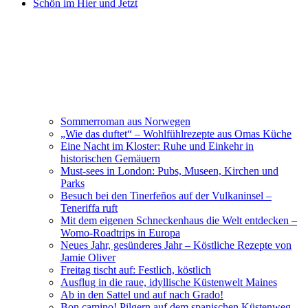
Schön im Hier und Jetzt
Sommerroman aus Norwegen
„Wie das duftet“ – Wohlfühlrezepte aus Omas Küche
Eine Nacht im Kloster: Ruhe und Einkehr in
historischen Gemäuern
Must-sees in London: Pubs, Museen, Kirchen und
Parks
Besuch bei den Tinerfeños auf der Vulkaninsel –
Teneriffa ruft
Mit dem eigenen Schneckenhaus die Welt entdecken –
Womo-Roadtrips in Europa
Neues Jahr, gesünderes Jahr – Köstliche Rezepte von
Jamie Oliver
Freitag tischt auf: Festlich, köstlich
Ausflug in die raue, idyllische Küstenwelt Maines
Ab in den Sattel und auf nach Grado!
Bon camino! Pilgern auf dem spanischen Küstenweg