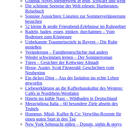
Graphik Novel-Meisterwerk in grün, schwarz und weiß
Die schönste Seereise der Welt erlesen: Hurtigruten-
Reisebuch
Sonnige Aussichten: Ligurien zur Sommerverlängerung
besuchen
52 kleine & große Feierabend-Erlebnisse im Ruhrgebiet
Radeln, baden, essen, trinken, durchatmen – Vom
Bodensee zum Königssee
Unbekannte Traumreiseziele in Bayern – Die Ruhe
genießen
Veränderung – Familiengeschichte mal anders
Wieder schwimmen lernen – Der Sommerroman
Türen – Gesichter der Kettwiger Altstadt
Hesse, Auster, Scott Fitzgerald: Geschichten vom
Neubeginn
Ein dickes Ding – Aus der Isolation ins echte Leben
geworfen
Liebeserklärung an die Kaffeehauskultur des Westens:
Cafés in Nordrhein-Westfalen
Hinein ins kühle Nass – Wildbaden in Deutschland
Meravigliosa Italia – 60 besondere Ziele abseits des
Trubels
Hummus, Müsli, Kaffee & Co: Verwöhn-Rezepte für
einen guten Start in den Tag
New York Sehnsucht stillen – Donuts, sights & storys