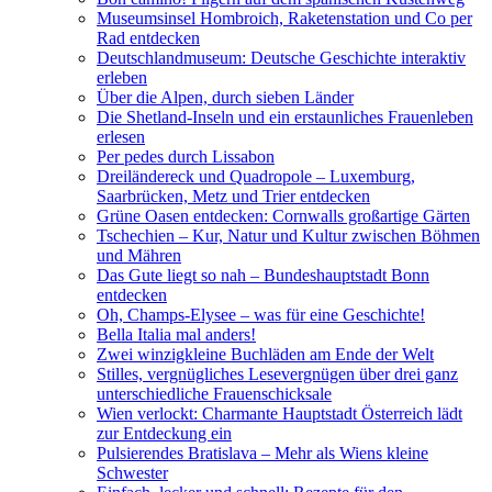
Museumsinsel Hombroich, Raketenstation und Co per
Rad entdecken
Deutschlandmuseum: Deutsche Geschichte interaktiv
erleben
Über die Alpen, durch sieben Länder
Die Shetland-Inseln und ein erstaunliches Frauenleben
erlesen
Per pedes durch Lissabon
Dreiländereck und Quadropole – Luxemburg,
Saarbrücken, Metz und Trier entdecken
Grüne Oasen entdecken: Cornwalls großartige Gärten
Tschechien – Kur, Natur und Kultur zwischen Böhmen
und Mähren
Das Gute liegt so nah – Bundeshauptstadt Bonn
entdecken
Oh, Champs-Elysee – was für eine Geschichte!
Bella Italia mal anders!
Zwei winzigkleine Buchläden am Ende der Welt
Stilles, vergnügliches Lesevergnügen über drei ganz
unterschiedliche Frauenschicksale
Wien verlockt: Charmante Hauptstadt Österreich lädt
zur Entdeckung ein
Pulsierendes Bratislava – Mehr als Wiens kleine
Schwester