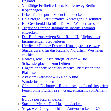
England
Vielfältige Freiheit erleben: Radfernweg Berlin-
Kopenhagen
Lebensfreude pur – Valencia entdecken!
Heia Norge! Der ultimative Norwegen Reiseführer
Ein Geschenk! Da blüht Dir was Wunderbares
Tropische Strände, traumhafte Inseln: Thailand
entdecken
Das Buch zur ewigen Stadt Rom: Highlights einer
faszinierenden Stadt erlesen
Herrlicher Humor: Das war Kunst, jetzt ist es weg
Standardwerk für das Radland Nordrhein-Westfalen
erschienen
Norwegische Geschichte(n) erlesen – Die
Schwesterglocken zum Dritten
Ungarn erleben: Mehr als Paprika, Plantschen und
Plattensee
Aktiv am Gardasee – 45 Natur- und
Wanderinspirationen
Gärten und Dichtung – Romantisch, blühend, inspiriert
Ferien ohne Fluganreise – Ganz entspannt von Anfang
an
Europa per Rad entdecken
Stadt am Meer – Den Haag entdecken
Yoga, weil Google nicht alle Antworten kennt. 😉