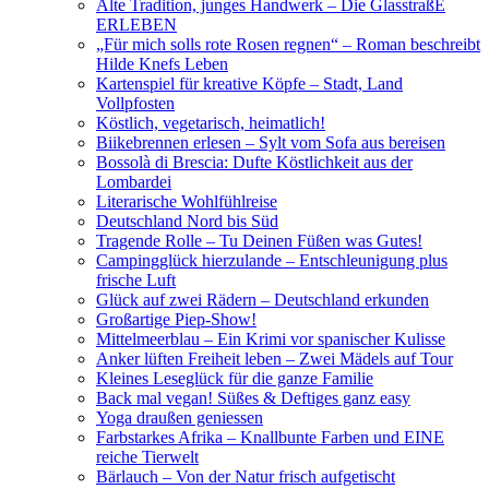
Alte Tradition, junges Handwerk – Die GlasstraßE
ERLEBEN
„Für mich solls rote Rosen regnen“ – Roman beschreibt
Hilde Knefs Leben
Kartenspiel für kreative Köpfe – Stadt, Land
Vollpfosten
Köstlich, vegetarisch, heimatlich!
Biikebrennen erlesen – Sylt vom Sofa aus bereisen
Bossolà di Brescia: Dufte Köstlichkeit aus der
Lombardei
Literarische Wohlfühlreise
Deutschland Nord bis Süd
Tragende Rolle – Tu Deinen Füßen was Gutes!
Campingglück hierzulande – Entschleunigung plus
frische Luft
Glück auf zwei Rädern – Deutschland erkunden
Großartige Piep-Show!
Mittelmeerblau – Ein Krimi vor spanischer Kulisse
Anker lüften Freiheit leben – Zwei Mädels auf Tour
Kleines Leseglück für die ganze Familie
Back mal vegan! Süßes & Deftiges ganz easy
Yoga draußen geniessen
Farbstarkes Afrika – Knallbunte Farben und EINE
reiche Tierwelt
Bärlauch – Von der Natur frisch aufgetischt