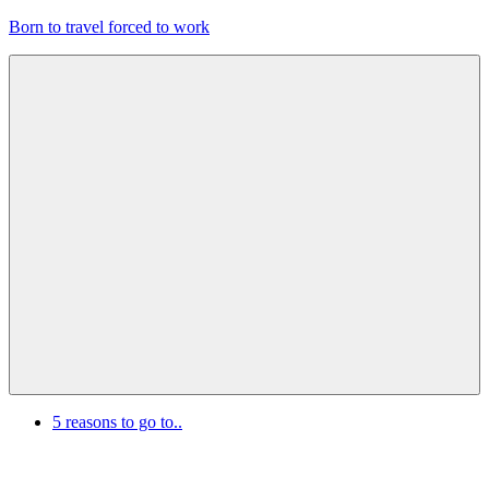
Zum
Born to travel forced to work
Inhalt
springen
Reisen,
Lesen,
Lebenslust!
Menu
5 reasons to go to..