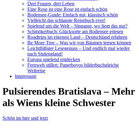
Drei Frauen, drei Leben
Eine Rose ist eine Rose ist einfach schön
Bodensee-Guide: Einfach gut, klassisch schön
Vielleicht das schlauste Reisebuch ever!
Spielend um die Welt – Singapur, wo liegt das nur?
Schmökerbuch: Glücksorte am Bodensee erlesen
Roadtrips im eigenen Land – Deutschland erfahren
Be More Tree – Was wir von Bäumen lernen können
Leichtfüßiger Lesegenuss – Und endlich mal wieder
nach Südengland!
Europa spielend entdecken
Fernweh stillen: Paperboyos bilderbuchgleiche
Weltreise
Impressum
Pulsierendes Bratislava – Mehr
als Wiens kleine Schwester
Schön im hier und jetzt