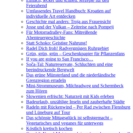
Einfach, lecker und schnell: Rezepte für den
Feierabend
Umfassendes Travel Handbuch: Kroatien auf
individuelle Art entdecken
Geschichte mal anders: Troja aus Frauensicht
Josse und der Vulkan – Zeitreise nach Pompeji
Für Motorradralley-Fans: Mitreißende
Abenteuergeschichte
Statt Schoko: Geistige Nahrung!
Radel Dich froh! Radvergnügen Ruhrgebiet
Grün, grün, grün – Geschenkpapier für Pflanzenfans
If you are going to San Francisco…
Soča-Tal: Naturreservate, Schluchten und eine
beeindruckende Bergwelt
Das grüne Münsterland und die niederländische
Grenzregion erradeln
Mini-Strommuseum, Milchradweg und Schermbeck
zum Hören
Slowenien erfrischt: Naturzeit mit Kids erleben
Badeurlaub, unzählige Inseln und zauberhafte Städte
Radeln mit Rückenwind – Per Rad zwischen Flensburg
und Lüneburg auf Tour
Das schönste Mittagsglück ist selbstgemacht –
Vegetarisches und veganes für unterwegs
Köstlich kretisch kochen