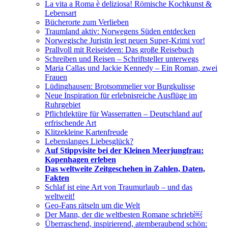
La vita a Roma è deliziosa! Römische Kochkunst &
Lebensart
Bücherorte zum Verlieben
Traumland aktiv: Norwegens Süden entdecken
Norwegische Juristin legt neuen Super-Krimi vor!
Prallvoll mit Reiseideen: Das große Reisebuch
Schreiben und Reisen – Schriftsteller unterwegs
Maria Callas und Jackie Kennedy – Ein Roman, zwei
Frauen
Lüdinghausen: Brotsommelier vor Burgkulisse
Neue Inspiration für erlebnisreiche Ausflüge im
Ruhrgebiet
Pflichtlektüre für Wasserratten – Deutschland auf
erfrischende Art
Klitzekleine Kartenfreude
Lebenslanges Liebesglück?
Auf Stippvisite bei der Kleinen Meerjungfrau:
Kopenhagen erleben
Das weltweite Zeitgeschehen in Zahlen, Daten,
Fakten
Schlaf ist eine Art von Traumurlaub – und das
weltweit!
Geo-Fans rätseln um die Welt
Der Mann, der die weltbesten Romane schrieb￼
Überraschend, inspirierend, atemberaubend schön: