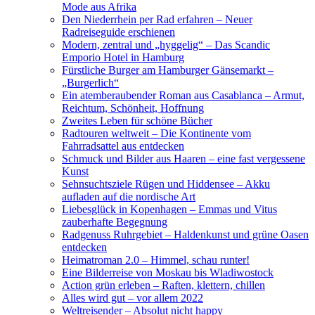
Mode aus Afrika
Den Niederrhein per Rad erfahren – Neuer
Radreiseguide erschienen
Modern, zentral und „hyggelig“ – Das Scandic
Emporio Hotel in Hamburg
Fürstliche Burger am Hamburger Gänsemarkt –
„Burgerlich“
Ein atemberaubender Roman aus Casablanca – Armut,
Reichtum, Schönheit, Hoffnung
Zweites Leben für schöne Bücher
Radtouren weltweit – Die Kontinente vom
Fahrradsattel aus entdecken
Schmuck und Bilder aus Haaren – eine fast vergessene
Kunst
Sehnsuchtsziele Rügen und Hiddensee – Akku
aufladen auf die nordische Art
Liebesglück in Kopenhagen – Emmas und Vitus
zauberhafte Begegnung
Radgenuss Ruhrgebiet – Haldenkunst und grüne Oasen
entdecken
Heimatroman 2.0 – Himmel, schau runter!
Eine Bilderreise von Moskau bis Wladiwostock
Action grün erleben – Raften, klettern, chillen
Alles wird gut – vor allem 2022
Weltreisender – Absolut nicht happy